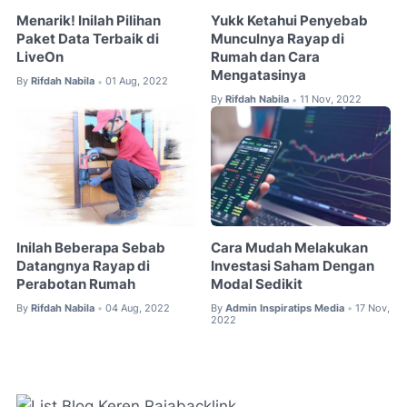
Menarik! Inilah Pilihan
Yukk Ketahui Penyebab
Paket Data Terbaik di
Munculnya Rayap di
LiveOn
Rumah dan Cara
Mengatasinya
By
Rifdah Nabila
01 Aug, 2022
•
By
Rifdah Nabila
11 Nov, 2022
•
Inilah Beberapa Sebab
Cara Mudah Melakukan
Datangnya Rayap di
Investasi Saham Dengan
Perabotan Rumah
Modal Sedikit
By
Rifdah Nabila
04 Aug, 2022
By
Admin Inspiratips Media
17 Nov,
•
•
2022